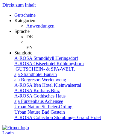
Direkt zum Inhalt
Gutscheine
Kategorien
Anwendungen
Sprache
DE
EN
Standorte
A-ROSA Strandidyll Heringsdorf
A-ROSA Ostseehotel Kühlungsborn
.GUTSCHEIN- & SPA-WELT.
aja Strandhotel Bansin
aja Bergresort Werfenweng
A-ROSA Ifen Hotel Kleinwalsertal
A-ROSA Kurhaus Binz
A-ROSA Gothisches Haus
aja Fürstenhaus Achensee
Urban Nature St. Peter-Ording
Urban Nature Bad Gastein
A-ROSA Collection Straubinger Grand Hotel
Login