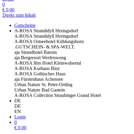
0
€
0,00
Direkt zum Inhalt
Gutscheine
A-ROSA Strandidyll Heringsdorf
A-ROSA Strandidyll Heringsdorf
A-ROSA Ostseehotel Kühlungsborn
.GUTSCHEIN- & SPA-WELT.
aja Strandhotel Bansin
aja Bergresort Werfenweng
A-ROSA Ifen Hotel Kleinwalsertal
A-ROSA Kurhaus Binz
A-ROSA Gothisches Haus
aja Fürstenhaus Achensee
Urban Nature St. Peter-Ording
Urban Nature Bad Gastein
A-ROSA Collection Straubinger Grand Hotel
DE
DE
EN
Login
0
€
0,00