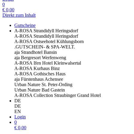
0
€
0,00
Direkt zum Inhalt
Gutscheine
A-ROSA Strandidyll Heringsdorf
A-ROSA Strandidyll Heringsdorf
A-ROSA Ostseehotel Kühlungsborn
.GUTSCHEIN- & SPA-WELT.
aja Strandhotel Bansin
aja Bergresort Werfenweng
A-ROSA Ifen Hotel Kleinwalsertal
A-ROSA Kurhaus Binz
A-ROSA Gothisches Haus
aja Fürstenhaus Achensee
Urban Nature St. Peter-Ording
Urban Nature Bad Gastein
A-ROSA Collection Straubinger Grand Hotel
DE
DE
EN
Login
0
€
0,00