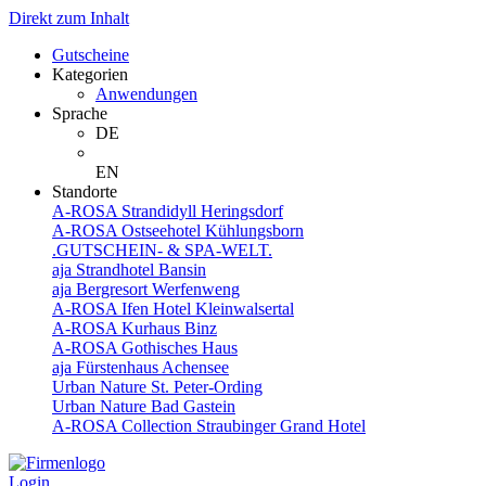
Direkt zum Inhalt
Gutscheine
Kategorien
Anwendungen
Sprache
DE
EN
Standorte
A-ROSA Strandidyll Heringsdorf
A-ROSA Ostseehotel Kühlungsborn
.GUTSCHEIN- & SPA-WELT.
aja Strandhotel Bansin
aja Bergresort Werfenweng
A-ROSA Ifen Hotel Kleinwalsertal
A-ROSA Kurhaus Binz
A-ROSA Gothisches Haus
aja Fürstenhaus Achensee
Urban Nature St. Peter-Ording
Urban Nature Bad Gastein
A-ROSA Collection Straubinger Grand Hotel
Login