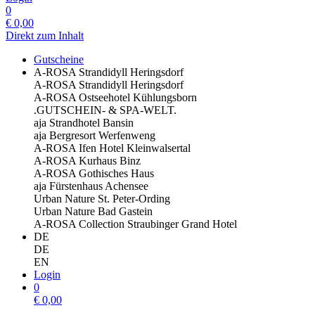
0
€
0,00
Direkt zum Inhalt
Gutscheine
A-ROSA Strandidyll Heringsdorf
A-ROSA Strandidyll Heringsdorf
A-ROSA Ostseehotel Kühlungsborn
.GUTSCHEIN- & SPA-WELT.
aja Strandhotel Bansin
aja Bergresort Werfenweng
A-ROSA Ifen Hotel Kleinwalsertal
A-ROSA Kurhaus Binz
A-ROSA Gothisches Haus
aja Fürstenhaus Achensee
Urban Nature St. Peter-Ording
Urban Nature Bad Gastein
A-ROSA Collection Straubinger Grand Hotel
DE
DE
EN
Login
0
€
0,00