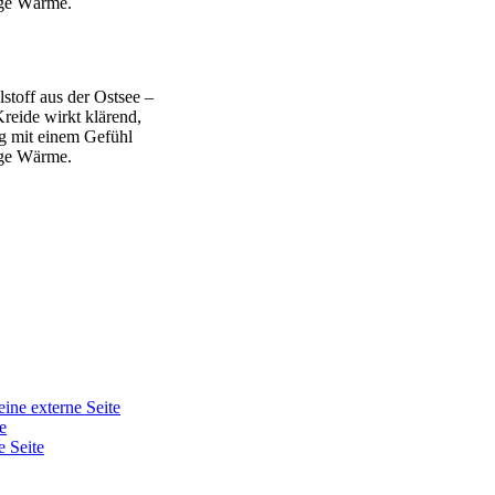
ige Wärme.
stoff aus der Ostsee –
Kreide wirkt klärend,
g mit einem Gefühl
ige Wärme.
eine externe Seite
e
e Seite