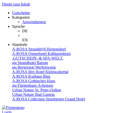
Direkt zum Inhalt
Gutscheine
Kategorien
Anwendungen
Sprache
DE
EN
Standorte
A-ROSA Strandidyll Heringsdorf
A-ROSA Ostseehotel Kühlungsborn
.GUTSCHEIN- & SPA-WELT.
aja Strandhotel Bansin
aja Bergresort Werfenweng
A-ROSA Ifen Hotel Kleinwalsertal
A-ROSA Kurhaus Binz
A-ROSA Gothisches Haus
aja Fürstenhaus Achensee
Urban Nature St. Peter-Ording
Urban Nature Bad Gastein
A-ROSA Collection Straubinger Grand Hotel
Login