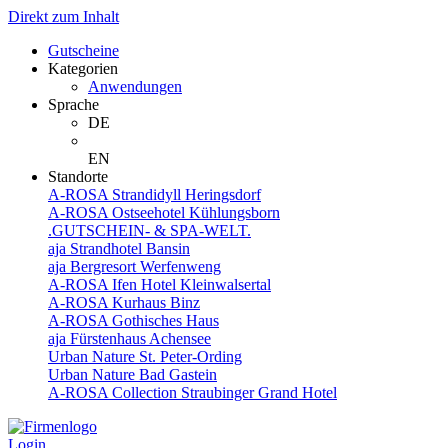
Direkt zum Inhalt
Gutscheine
Kategorien
Anwendungen
Sprache
DE
EN
Standorte
A-ROSA Strandidyll Heringsdorf
A-ROSA Ostseehotel Kühlungsborn
.GUTSCHEIN- & SPA-WELT.
aja Strandhotel Bansin
aja Bergresort Werfenweng
A-ROSA Ifen Hotel Kleinwalsertal
A-ROSA Kurhaus Binz
A-ROSA Gothisches Haus
aja Fürstenhaus Achensee
Urban Nature St. Peter-Ording
Urban Nature Bad Gastein
A-ROSA Collection Straubinger Grand Hotel
Login