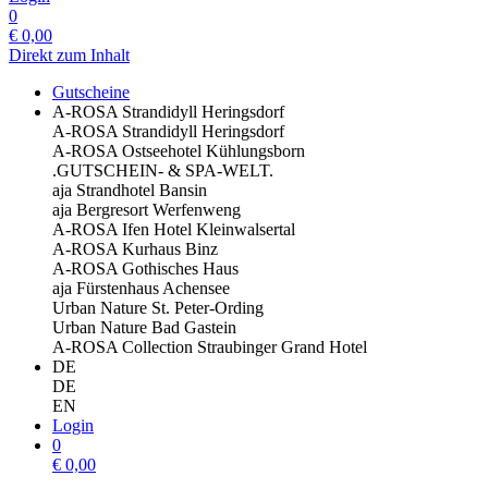
0
€
0,00
Direkt zum Inhalt
Gutscheine
A-ROSA Strandidyll Heringsdorf
A-ROSA Strandidyll Heringsdorf
A-ROSA Ostseehotel Kühlungsborn
.GUTSCHEIN- & SPA-WELT.
aja Strandhotel Bansin
aja Bergresort Werfenweng
A-ROSA Ifen Hotel Kleinwalsertal
A-ROSA Kurhaus Binz
A-ROSA Gothisches Haus
aja Fürstenhaus Achensee
Urban Nature St. Peter-Ording
Urban Nature Bad Gastein
A-ROSA Collection Straubinger Grand Hotel
DE
DE
EN
Login
0
€
0,00