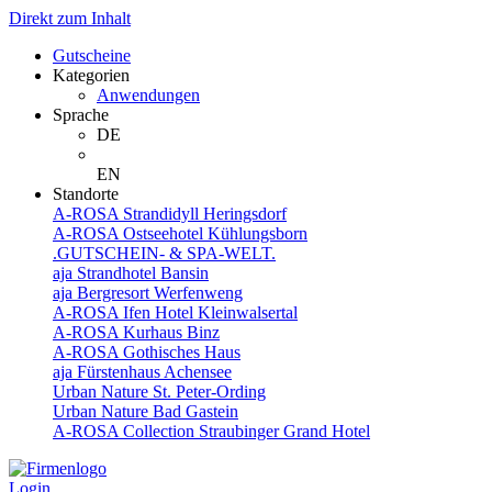
Direkt zum Inhalt
Gutscheine
Kategorien
Anwendungen
Sprache
DE
EN
Standorte
A-ROSA Strandidyll Heringsdorf
A-ROSA Ostseehotel Kühlungsborn
.GUTSCHEIN- & SPA-WELT.
aja Strandhotel Bansin
aja Bergresort Werfenweng
A-ROSA Ifen Hotel Kleinwalsertal
A-ROSA Kurhaus Binz
A-ROSA Gothisches Haus
aja Fürstenhaus Achensee
Urban Nature St. Peter-Ording
Urban Nature Bad Gastein
A-ROSA Collection Straubinger Grand Hotel
Login