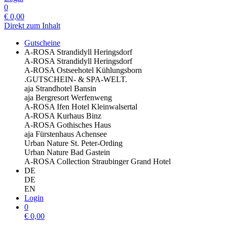
0
€
0,00
Direkt zum Inhalt
Gutscheine
A-ROSA Strandidyll Heringsdorf
A-ROSA Strandidyll Heringsdorf
A-ROSA Ostseehotel Kühlungsborn
.GUTSCHEIN- & SPA-WELT.
aja Strandhotel Bansin
aja Bergresort Werfenweng
A-ROSA Ifen Hotel Kleinwalsertal
A-ROSA Kurhaus Binz
A-ROSA Gothisches Haus
aja Fürstenhaus Achensee
Urban Nature St. Peter-Ording
Urban Nature Bad Gastein
A-ROSA Collection Straubinger Grand Hotel
DE
DE
EN
Login
0
€
0,00