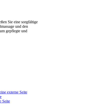
ßen Sie eine sorgfältige
ußmassage und den
dum gepflegte und
eine externe Seite
e
e Seite