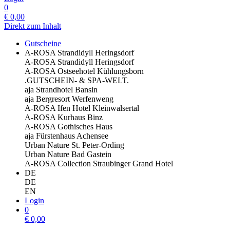
0
€
0,00
Direkt zum Inhalt
Gutscheine
A-ROSA Strandidyll Heringsdorf
A-ROSA Strandidyll Heringsdorf
A-ROSA Ostseehotel Kühlungsborn
.GUTSCHEIN- & SPA-WELT.
aja Strandhotel Bansin
aja Bergresort Werfenweng
A-ROSA Ifen Hotel Kleinwalsertal
A-ROSA Kurhaus Binz
A-ROSA Gothisches Haus
aja Fürstenhaus Achensee
Urban Nature St. Peter-Ording
Urban Nature Bad Gastein
A-ROSA Collection Straubinger Grand Hotel
DE
DE
EN
Login
0
€
0,00