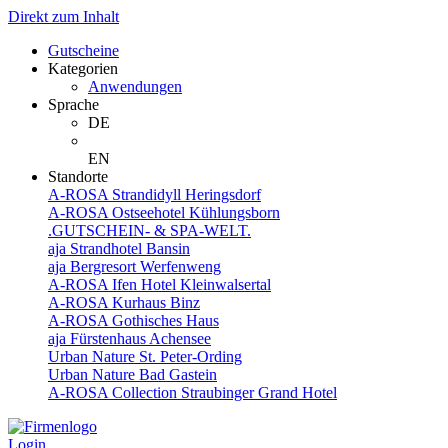
Direkt zum Inhalt
Gutscheine
Kategorien
Anwendungen
Sprache
DE
EN
Standorte
A-ROSA Strandidyll Heringsdorf
A-ROSA Ostseehotel Kühlungsborn
.GUTSCHEIN- & SPA-WELT.
aja Strandhotel Bansin
aja Bergresort Werfenweng
A-ROSA Ifen Hotel Kleinwalsertal
A-ROSA Kurhaus Binz
A-ROSA Gothisches Haus
aja Fürstenhaus Achensee
Urban Nature St. Peter-Ording
Urban Nature Bad Gastein
A-ROSA Collection Straubinger Grand Hotel
Login