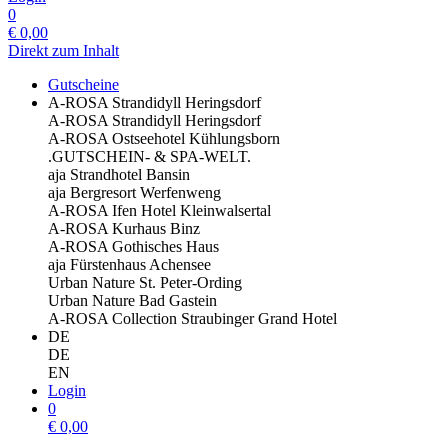
0
€
0,00
Direkt zum Inhalt
Gutscheine
A-ROSA Strandidyll Heringsdorf
A-ROSA Strandidyll Heringsdorf
A-ROSA Ostseehotel Kühlungsborn
.GUTSCHEIN- & SPA-WELT.
aja Strandhotel Bansin
aja Bergresort Werfenweng
A-ROSA Ifen Hotel Kleinwalsertal
A-ROSA Kurhaus Binz
A-ROSA Gothisches Haus
aja Fürstenhaus Achensee
Urban Nature St. Peter-Ording
Urban Nature Bad Gastein
A-ROSA Collection Straubinger Grand Hotel
DE
DE
EN
Login
0
€
0,00