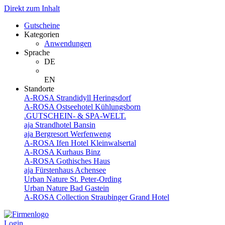
Direkt zum Inhalt
Gutscheine
Kategorien
Anwendungen
Sprache
DE
EN
Standorte
A-ROSA Strandidyll Heringsdorf
A-ROSA Ostseehotel Kühlungsborn
.GUTSCHEIN- & SPA-WELT.
aja Strandhotel Bansin
aja Bergresort Werfenweng
A-ROSA Ifen Hotel Kleinwalsertal
A-ROSA Kurhaus Binz
A-ROSA Gothisches Haus
aja Fürstenhaus Achensee
Urban Nature St. Peter-Ording
Urban Nature Bad Gastein
A-ROSA Collection Straubinger Grand Hotel
Login